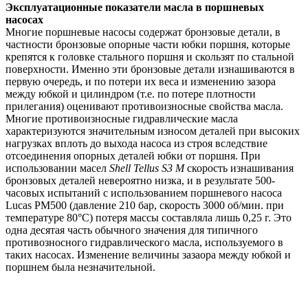
Эксплуатационные показатели масла в поршневых
насосах
Многие поршневые насосы содержат бронзовые детали, в
частности бронзовые опорные части юбки поршня, которые
крепятся к головке стального поршня и скользят по стальной
поверхности. Именно эти бронзовые детали изнашиваются в
первую очередь, и по потери их веса и изменению зазора
между юбкой и цилиндром (т.е. по потере плотности
прилегания) оценивают противоизносные свойства масла.
Многие противоизносные гидравлические масла
характеризуются значительным износом деталей при высоких
нагрузках вплоть до выхода насоса из строя вследствие
отсоединения опорных деталей юбки от поршня. При
использовании масел
Shell Tellus S3 M
скорость изнашивания
бронзовых деталей невероятно низка, и в результате 500-
часовых испытаний с использованием поршневого насоса
Lucas PM500 (давление 210 бар, скорость 3000 об/мин. при
температуре 80°С) потеря массы составляла лишь 0,25 г. Это
одна десятая часть обычного значения для типичного
противозносного гидравлического масла, используемого в
таких насосах. Изменение величины зазаора между юбкой и
поршнем была незначительной.