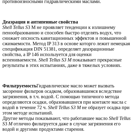
противоизносными гидравлическими маслами.
Деаэрация и антипенные свойства
Shell Tellus S
3 M не проявляет тенденции к излишнему
пенообразованию и способен быстро отделять водух, что
снижает опсность кавитационных эффектов и повышенной
сжимаемости. Метод IP 313 в основе которго лежит немецкая
спецификация DIN 51381, определяет деаэрационные
свойства, а IP 146 используется для оценки
вспениваемости.
Shell Tellus S3 M
показывает прекрасные
результаты в этих испытаниях, даже в тяжелых условиях.
Фильтруемость
Гидравлическое масло может вызвать
засорение фильтров осадком, образовавшимся вследствие
загрязнения, в т.ч. водой. С помощью типичного метода
определяются осадки, образовавшиеся при контакте масла с
водой в течение 72 ч.
Shell Tellus S3 M
не образует осадка при
этом методе испытаний.
Другие методы показывают, что работавшее масло
Shell Tellus
S
3
M
отлично фильтруется даже в случае загрязнения его
водой и другими продуктами старения.