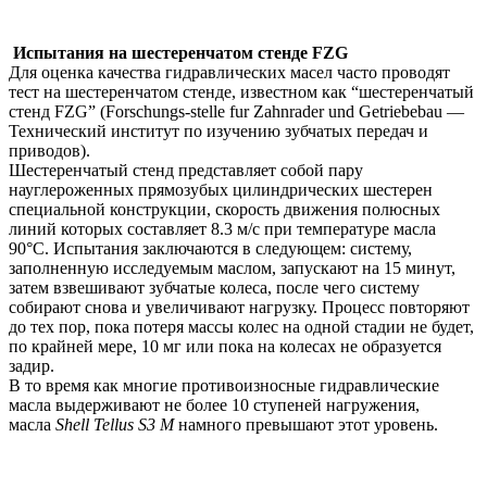
Испытания на шестеренчатом стенде FZG
Для оценка качества гидравлических масел часто проводят
тест на шестеренчатом стенде, известном как “шестеренчатый
стенд FZG” (Forschungs-stelle fur Zahnrader und Getriebebau —
Технический институт по изучению зубчатых передач и
приводов).
Шестеренчатый стенд представляет собой пару
науглероженных прямозубых цилиндрических шестерен
специальной конструкции, скорость движения полюсных
линий которых составляет 8.3 м/с при температуре масла
90°С. Испытания заключаются в следующем: систему,
заполненную исследуемым маслом, запускают на 15 минут,
затем взвешивают зубчатые колеса, после чего систему
собирают снова и увеличивают нагрузку. Процесс повторяют
до тех пор, пока потеря массы колес на одной стадии не будет,
по крайней мере, 10 мг или пока на колесах не образуется
задир.
В то время как многие противоизносные гидравлические
масла выдерживают не более 10 ступеней нагружения,
масла
Shell Tellus S3 M
намного превышают этот уровень.