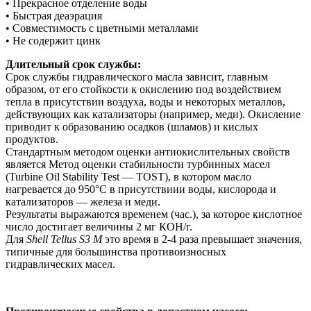
• Прекрасное отделение воды
• Быстрая деаэрация
• Совместимость с цветными металлами
• Не содержит цинк
Длительный срок службы:
Срок службы гидравлического масла зависит, главным
образом, от его стойкости к окислению под воздействием
тепла в присутствии воздуха, воды и некоторых металлов,
действующих как катализаторы (например, меди). Окисление
приводит к образованию осадков (шламов) и кислых
продуктов.
Стандартным методом оценки антиокислительных свойств
является Метод оценки стабильности турбинных масел
(Turbine Oil Stability Test — TOST), в котором масло
нагревается до 950°С в присутствиии воды, кислорода и
катализаторов — железа и меди.
Результаты выражаются временем (час.), за которое кислотное
число достигает величины 2 мг КОН/г.
Для
Shell Tellus S3 M
это время в 2-4 раза превышает значения,
типичные для большинства противоизносных
гидравлических масел.