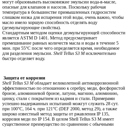
могут образовывать высоковязкие эмульсии вода-в-масле,
опасные для клапанов и насосов. Поскольку рабочая
температура в большинстве примышленных гидросистем
слишком низка для испарения этой воды, очень важно, чтобы
масло имело хоршую способность отделять воду
(деэмульгирующие свойства).
Стандартным методом оценки деэмульгирующей способности
является ASTM D 1401. Метод предусматривает
премешивание равных количеств масла и воды в течение 5
мин. при 55°С после чего определяется время, необходимое
для разделения эмульсии.
Shell Tellus S3 M
исключительно
быстро отделяет воду.
Защита от коррозии
Shell Tellus S3 M
обладает великолепной антикоррозионной
эффективностью по отношению к серебру, меди, фосфористой
бронзе, алюминиевой бронзе, латуни, магнию, алюминию,
цинку, стали с покрытием из кадмия и стали. Примерами
успешно выдержанных испытаний можгут служить 28 сут.
при 100°С, 164 ч. при 121°С (DEF 2000, метод 29), а также
широко известный метод защиты от ржавления IP 135,
коррозия меди по IP 154. В целом Shell Tellus S3 M имеет
существенное преимущество по сравнению с обычными