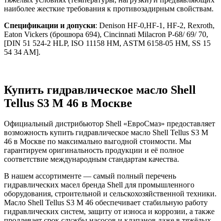
наиболее жесткие требования к противозадирным свойствам.
Спецификации и допуски
: Denison HF-0,HF-1, HF-2, Rexroth,
Eaton Vickers (брошюра 694), Cincinnati Milacron P-68/ 69/ 70,
[DIN 51 524-2 HLP, ISO 11158 HM, ASTM 6158-05 HM, SS 15
54 34 AM].
Купить гидравлическое масло Shell
Tellus S3 M 46 в Москве
Официальный дистрибьютор Shell «ЕвроСмаз» предоставляет
возможность купить гидравлическое масло Shell Tellus S3 M
46 в Москве по максимально выгодной стоимости. Мы
гарантируем оригинальность продукции и её полное
соответствие международным стандартам качества.
В нашем ассортименте — самый полный перечень
гидравлических масел бренда Shell для промышленного
оборудования, строительной и сельскохозяйственной техники.
Масло Shell Tellus S3 M 46 обеспечивает стабильную работу
гидравлических систем, защиту от износа и коррозии, а также
продлевает срок службы насосов и клапанов даже в тяжёлых