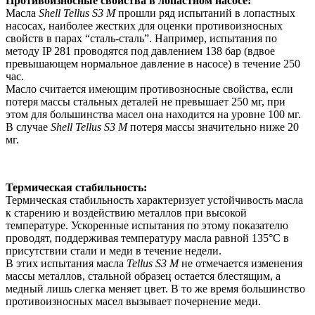
Противоизносные свойства в лопастном насосе:
Масла
Shell Tellus S3 M
прошли ряд испытаний в лопастных
насосах, наиболее жестких для оценки противоизносных
свойств в парах “сталь-сталь”. Например, испытания по
методу IP 281 проводятся под давлением 138 бар (вдвое
превышающем нормальное давление в насосе) в течение 250
час.
Масло считается имеющим противозносные свойства, если
потеря массы стальных деталей не превышает 250 мг, при
этом для большинства масел она находится на уровне 100 мг.
В случае
Shell Tellus S3 M
потеря массы значительно ниже 20
мг.
Термическая стабильность:
Термическая стабильность характеризует устойчивость масла
к старению и воздействию металлов при высокой
температуре. Ускоренные испытания по этому показателю
проводят, поддерживая температуру масла равной 135°С в
присутствии стали и меди в течение недели.
В этих испытания масла
Tellus S3 M
не отмечается изменения
массы металлов, стальной образец остается блестящим, а
медный лишь слегка меняет цвет. В то же время большинство
противоизносных масел вызывает почернение меди.