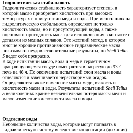
Гидролитическая стабильность
Гидролитическая стабильность характеризует степень, в
которой масло приобретает кислотность при высоких
температурах в присутствии меди и воды. При испытаниях на
гидролитическую стабильность определяют не только
кислотность масла, но и присутствующей воды, а также
оценивают пригодность масла для использования в контакте с
деталями из медных сплавов. Это жесткий метод, в котором
многие хорошие противоизносные гидравлические масла
показывают неудовлетворительные результаты, но
Shell Tellus
S
ведет себя прекрасно.
В ходе испытаний масло, вода и медь в герметичном
вращающующемся сосуде помещаются в нагретую до 93°С
печь на 48 ч. По окончании испытаний слои масла и воды
отделяются и взвешивается нерастворимый осадок.
Определяются также изменение массы меди, вязкость и
кислотность масла и воды. Результаты испытаний
Shell Tellus
S
великолепны: крайне незначительная потеря массы меди и
малое изменение кислотности масла и воды.
Отделение воды
Небольшие количества воды, которые могут попадать в
гидравлическую систему вследствие конденсации (дыхания)