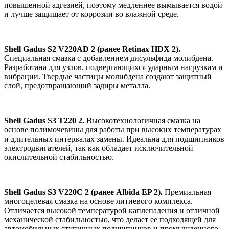
повышенной адгезией, поэтому медленнее вымывается водой
и лучше защищает от коррозии во влажной среде.
Shell Gadus S2 V220AD 2 (ранее Retinax HDX 2).
Специальная смазка с добавлением дисульфида молибдена.
Разработана для узлов, подвергающихся ударным нагрузкам и
вибрации. Твердые частицы молибдена создают защитный
слой, предотвращающий задиры металла.
Shell Gadus S3 T220 2.
Высокотехнологичная смазка на
основе полимочевины для работы при высоких температурах
и длительных интервалах замены. Идеальна для подшипников
электродвигателей, так как обладает исключительной
окислительной стабильностью.
Shell Gadus S3 V220C 2 (ранее Albida EP 2).
Премиальная
многоцелевая смазка на основе литиевого комплекса.
Отличается высокой температурой каплепадения и отличной
механической стабильностью, что делает ее подходящей для
автомобильных ступичных подшипников и промышленного