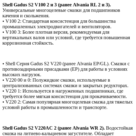
Shell Gadus S2 V100 2 и 3 (ранее Alvania RL 2 и 3).
Универсальные многоцелевые смазки для подшипников
качения и скольжения.
• V100 2: Стандартная консистенция для большинства
промышленных электродвигателей и вентиляторов.
• V100 3: Более плотная версия, рекомендуемая для
вертикальных валов или условий, где требуется повышенная
коррозионная стойкость.
• Shell Серия Gadus S2 V220 (ранее Alvania EP/GL). Смазки с
противозадирными присадками (EP) для работы в условиях
высоких нагрузок.
• V220 00 и 0: Полужидкие смазки, используемые в
централизованных системах смазки и закрытых редукторах.
• V220 1: Используется в нагруженных подшипниках, где
требуется более мягкая консистенция для прокачиваемости.
• V220 2: Самая популярная многоцелевая смазка для тяжелых
условий работы в промышленности и транспорте.
Shell Gadus S2 V220AC 2 (ранее Alvania WR 2).
Водостойкая
смазка на литиево-кальциевом загустителе. Обладает