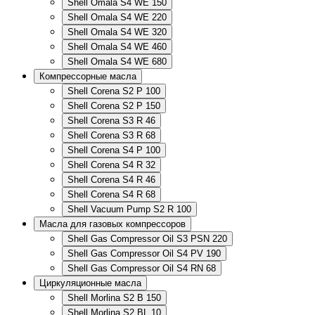
Shell Omala S4 WE 150
Shell Omala S4 WE 220
Shell Omala S4 WE 320
Shell Omala S4 WE 460
Shell Omala S4 WE 680
Компрессорные масла
Shell Corena S2 P 100
Shell Corena S2 P 150
Shell Corena S3 R 46
Shell Corena S3 R 68
Shell Corena S4 P 100
Shell Corena S4 R 32
Shell Corena S4 R 46
Shell Corena S4 R 68
Shell Vacuum Pump S2 R 100
Масла для газовых компрессоров
Shell Gas Compressor Oil S3 PSN 220
Shell Gas Compressor Oil S4 PV 190
Shell Gas Compressor Oil S4 RN 68
Циркуляционные масла
Shell Morlina S2 B 150
Shell Morlina S2 BL 10