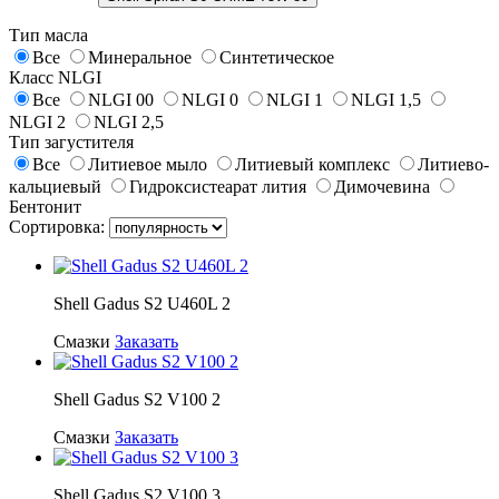
Тип масла
Все
Минеральное
Синтетическое
Класс NLGI
Все
NLGI 00
NLGI 0
NLGI 1
NLGI 1,5
NLGI 2
NLGI 2,5
Тип загустителя
Все
Литиевое мыло
Литиевый комплекс
Литиево-
кальциевый
Гидроксистеарат лития
Димочевина
Бентонит
Сортировка:
Shell Gadus S2 U460L 2
Смазки
Заказать
Shell Gadus S2 V100 2
Смазки
Заказать
Shell Gadus S2 V100 3