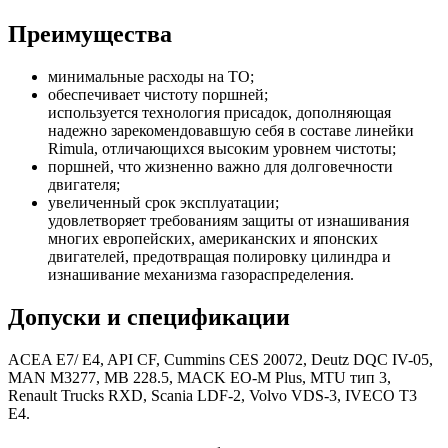
Преимущества
минимальные расходы на ТО;
обеспечивает чистоту поршней;
используется технология присадок, дополняющая
надежно зарекомендовавшую себя в составе линейки
Rimula, отличающихся высоким уровнем чистоты;
поршней, что жизненно важно для долговечности
двигателя;
увеличенный срок эксплуатации;
удовлетворяет требованиям защиты от изнашивания
многих европейских, американских и японских
двигателей, предотвращая полировку цилиндра и
изнашивание механизма газораспределения.
Допуски и спецификации
ACEA E7/ E4, API CF, Cummins CES 20072, Deutz DQC IV-05,
MAN M3277, MB 228.5, MACK EO-M Plus, MTU тип 3,
Renault Trucks RXD, Scania LDF-2, Volvo VDS-3, IVECO T3
E4.