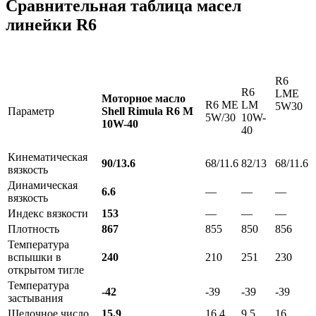
Сравнительная таблица масел
линейки R6
R6
R6
LME
Моторное масло
R6 ME
LM
5W30
Параметр
Shell Rimula R6 M
5W/30
10W-
10W-40
40
Кинематическая
90/13.6
68/11.6
82/13
68/11.6
вязкость
Динамическая
6.6
—
—
—
вязкость
Индекс вязкости
153
—
—
—
Плотность
867
855
850
856
Температура
вспышки в
240
210
251
230
открытом тигле
Температура
-42
-39
-39
-39
застывания
Щелочное число
15.9
16.4
9.5
16