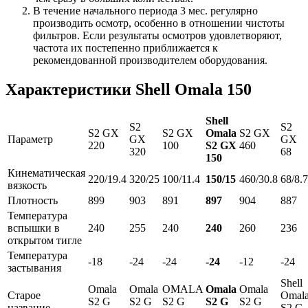
В течение начального периода 3 мес. регулярно
производить осмотр, особенно в отношении чистоты
фильтров. Если результаты осмотров удовлетворяют,
частота их постепенно приближается к
рекомендованной производителем оборудования.
Характеристики Shell Omala 150
Shell
S2
S2
S2 GX
S2 GX
Omala
S2 GX
Параметр
GX
GX
220
100
S2 GX
460
320
68
150
Кинематическая
220/19.4
320/25
100/11.4
150/15
460/30.8
68/8.7
вязкость
Плотность
899
903
891
897
904
887
Температура
вспышки в
240
255
240
240
260
236
открытом тигле
Температура
-18
-24
-24
-24
-12
-24
застывания
Shell
Omala
Omala
OMALA
Omala
Omala
Старое
Omal
S2 G
S2 G
S2 G
S2 G
S2 G
название
S2 G