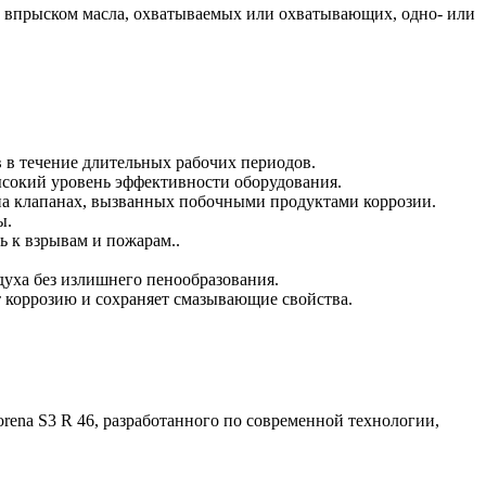
с впрыском масла, охватываемых или охватывающих, одно- или
 в течение длительных рабочих периодов.
ысокий уровень эффективности оборудования.
 на клапанах, вызванных побочными продуктами коррозии.
ы.
ь к взрывам и пожарам..
уха без излишнего пенообразования.
т коррозию и сохраняет смазывающие свойства.
ena S3 R 46, разработанного по современной технологии,