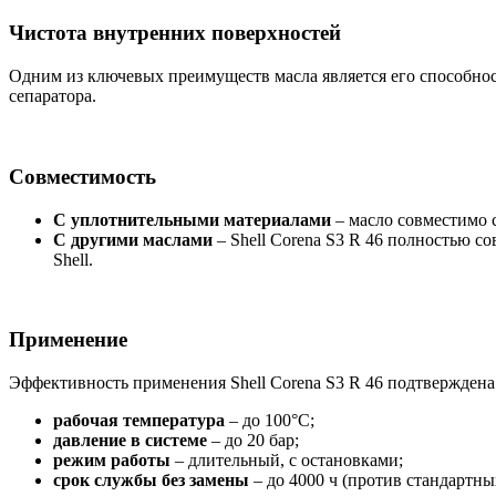
Чистота внутренних поверхностей
Одним из ключевых преимуществ масла является его способно
сепаратора.
Совместимость
С уплотнительными материалами
– масло совместимо 
С другими маслами
– Shell Corena S3 R 46 полностью 
Shell.
Применение
Эффективность применения Shell Corena S3 R 46 подтвержден
рабочая температура
– до 100°С;
давление в системе
– до 20 бар;
режим работы
– длительный, с остановками;
срок службы без замены
– до 4000 ч (против стандартны