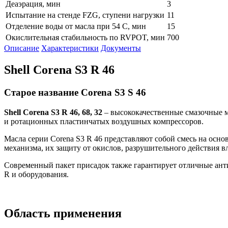
Деаэрация, мин
3
Испытание на стенде FZG, ступени нагрузки
11
Отделение воды от масла при 54 С, мин
15
Окислительная стабильность по RVPOT, мин
700
Описание
Характеристики
Документы
Shell Corena S3 R 46
Старое название Corena S3 S 46
Shell
Corena
S
3
R
46, 68, 32
– высококачественные смазочные м
и ротационных пластинчатых воздушных компрессоров.
Масла серии Corena S3 R 46 представляют собой смесь на осн
механизма, их защиту от окислов, разрушительного действия в
Современный пакет присадок также гарантирует отличные анти
R и оборудования.
Область применения