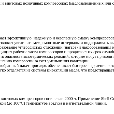
ых и винтовых воздушных компрессорах (маслозаполненных или 
вает эффективную, надежную и безопасную смазку компрессоров
озволяет увеличить межремонтные интервалы и поддерживать в
разование углеродистых отложений (нагара) и лакообразования
ищает рабочие части компрессоров и продлевает их срок служб
ть опасность экзотермических реакций, которые могут приводит
шению компрессии за счет уменьшения кавитации.
добранный пакет присадок обеспечивает быстрое выделение возд
гко отделяется из системы циркуляции масла, что предотвращае
интовых компрессоров составляли 2000 ч. Применение Shell Cor
кой (до 100°С) температуре воздуха в нагнетательной линии.